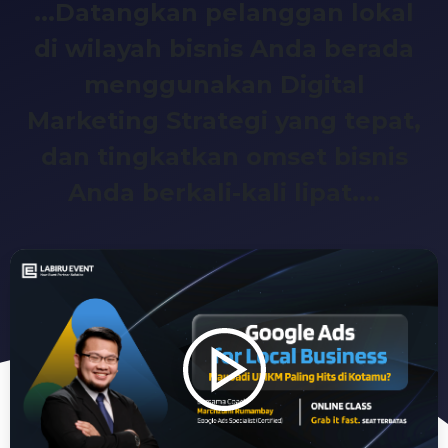
...Datangkan pelanggan lokal
di wilayah bisnis Anda berada
menggunakan Digital
Marketing Strategi yang tepat,
dan tingkatkan omset bisnis
Anda berkali-kali lipat....