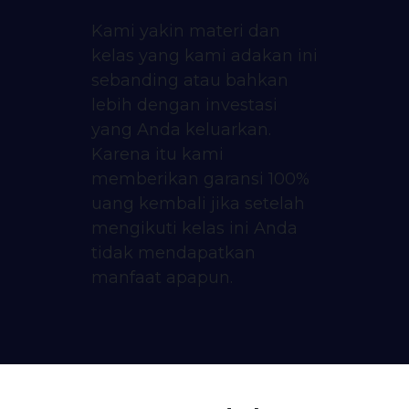
Kami yakin materi dan
kelas yang kami adakan ini
sebanding atau bahkan
lebih dengan investasi
yang Anda keluarkan.
Karena itu kami
memberikan garansi 100%
uang kembali jika setelah
mengikuti kelas ini Anda
tidak mendapatkan
manfaat apapun.