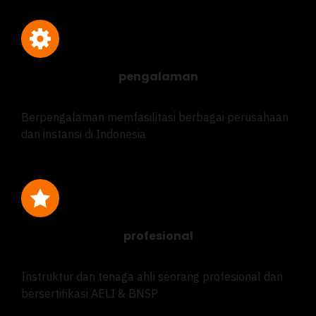
pengalaman
Berpengalaman memfasilitasi berbagai perusahaan
dan instansi di Indonesia
profesional
Instruktur dan tenaga ahli seorang profesional dan
bersertifikasi AELI & BNSP