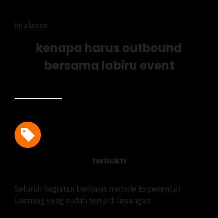
ini alasan
kenapa harus outbound
bersama labiru event
terbukti
Seluruh kegiatan berbasis metode Experiential
Learning yang sudah teruji di lapangan