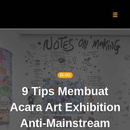
Toggle
naviga
Skip
to
content
BLOG
9 Tips Membuat
Acara Art Exhibition
Anti-Mainstream