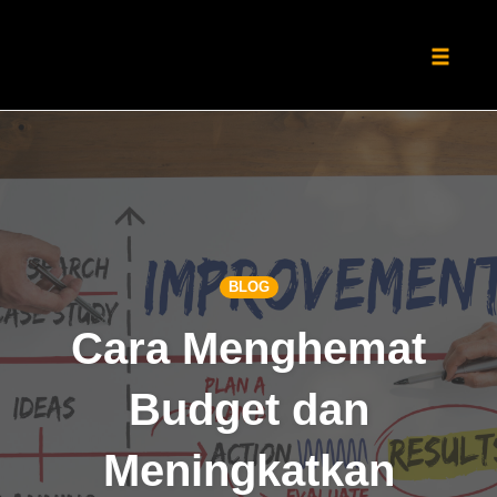
Toggle
naviga
Skip
to
content
BLOG
Cara Menghemat
Budget dan
Meningkatkan