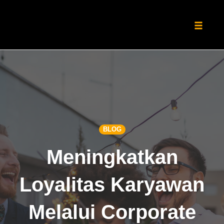
Toggle
naviga
Skip
to
content
BLOG
Meningkatkan
Loyalitas Karyawan
Melalui Corporate