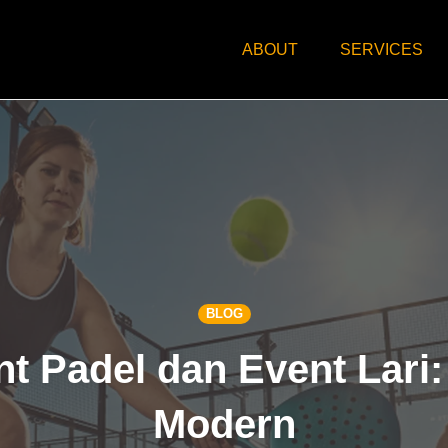
ABOUT
SERVICES
BLOG
t Padel dan Event Lari:
Modern