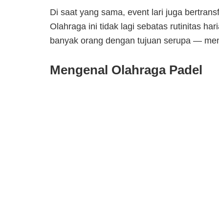
Di saat yang sama, event lari juga bertran
Olahraga ini tidak lagi sebatas rutinitas 
banyak orang dengan tujuan serupa — me
Mengenal Olahraga Padel