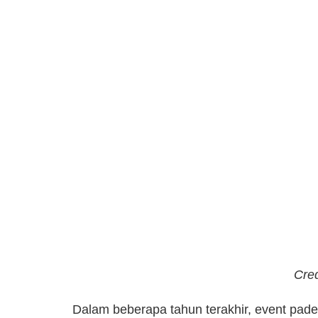
Cred
Dalam beberapa tahun terakhir, event pade