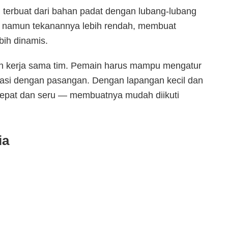
n terbuat dari bahan padat dengan lubang-lubang
is, namun tekanannya lebih rendah, membuat
bih dinamis.
dan kerja sama tim. Pemain harus mampu mengatur
nasi dengan pasangan. Dengan lapangan kecil dan
 cepat dan seru — membuatnya mudah diikuti
ia