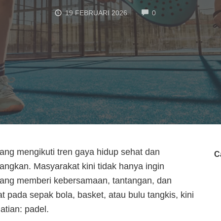
COMMENTS
19 FEBRUARI 2026
0
ang mengikuti tren gaya hidup sehat dan
C
gkan. Masyarakat kini tidak hanya ingin
n yang memberi kebersamaan, tantangan, dan
t pada sepak bola, basket, atau bulu tangkis, kini
atian: padel.