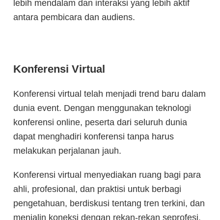
lebih mendalam dan interaksi yang lebih aktif
antara pembicara dan audiens.
Konferensi Virtual
Konferensi virtual telah menjadi trend baru dalam
dunia event. Dengan menggunakan teknologi
konferensi online, peserta dari seluruh dunia
dapat menghadiri konferensi tanpa harus
melakukan perjalanan jauh.
Konferensi virtual menyediakan ruang bagi para
ahli, profesional, dan praktisi untuk berbagi
pengetahuan, berdiskusi tentang tren terkini, dan
menjalin koneksi dengan rekan-rekan seprofesi.