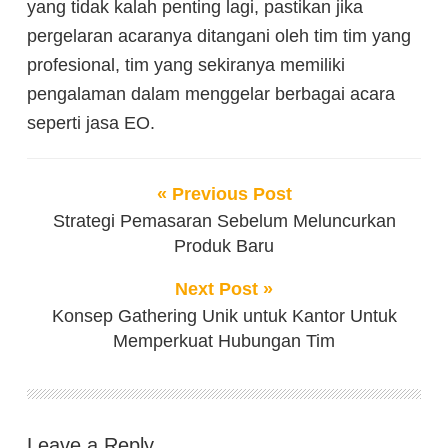
yang tidak kalah penting lagi, pastikan jika
pergelaran acaranya ditangani oleh tim tim yang
profesional, tim yang sekiranya memiliki
pengalaman dalam menggelar berbagai acara
seperti jasa EO.
« Previous Post
Strategi Pemasaran Sebelum Meluncurkan
Produk Baru
Next Post »
Konsep Gathering Unik untuk Kantor Untuk
Memperkuat Hubungan Tim
Leave a Reply