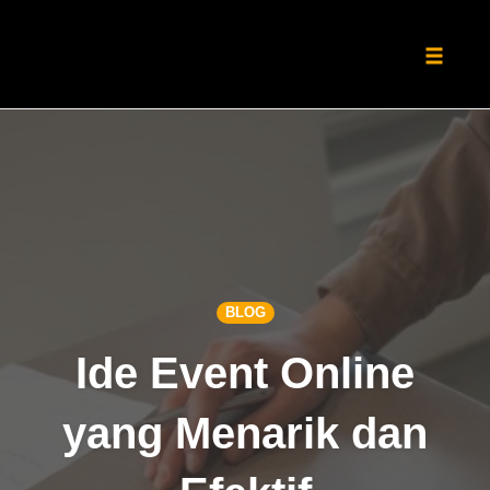
Toggle
naviga
Skip
to
content
BLOG
Ide Event Online
yang Menarik dan