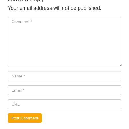
Your email address will not be published.