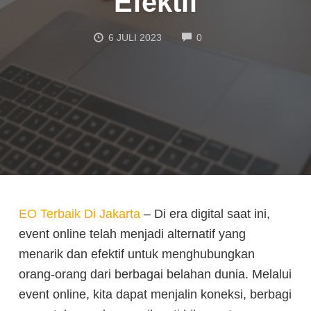
Efektif
COMMENTS
6 JULI 2023
0
EO Terbaik Di Jakarta
– Di era digital saat ini,
event online telah menjadi alternatif yang
menarik dan efektif untuk menghubungkan
orang-orang dari berbagai belahan dunia. Melalui
event online, kita dapat menjalin koneksi, berbagi