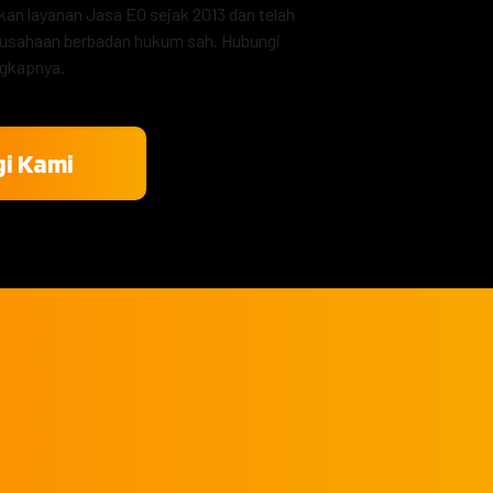
n layanan Jasa EO sejak 2013 dan telah
erusahaan berbadan hukum sah. Hubungi
ngkapnya.
i Kami