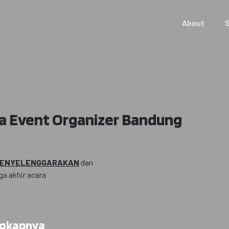
About
S
a Event Organizer Bandung
ENYELENGGARAKAN
dan
ga akhir acara
ngkapnya