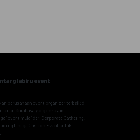
ntang labiru event
an perusahaan event organizer terbaik di
gja dan Surabaya yang melayani
gai event mulai dari Corporate Gathering,
raining hingga Custom Event untuk
.