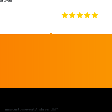
od work!"
mau custom event Anda sendiri?