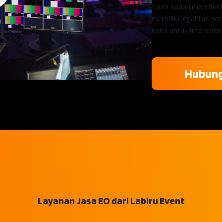
Kami sudah memberika
memiliki legalitas p
kami untuk info sele
Hubung
Layanan Jasa EO dari Labiru Event