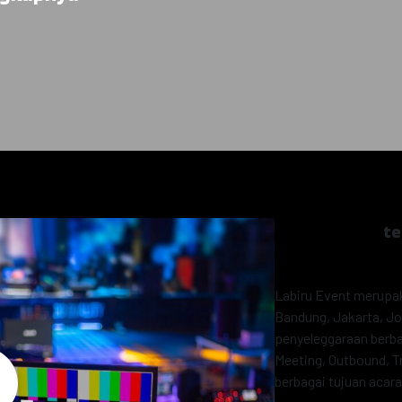
te
Labiru Event merupak
Bandung, Jakarta, Jo
penyeleggaraan berba
Meeting, Outbound, T
berbagai tujuan acara