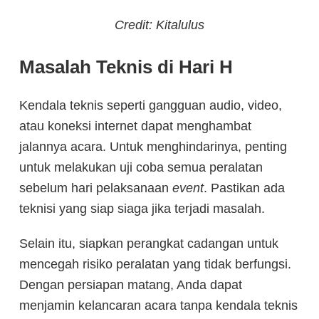
Credit: Kitalulus
Masalah Teknis di Hari H
Kendala teknis seperti gangguan audio, video,
atau koneksi internet dapat menghambat
jalannya acara. Untuk menghindarinya, penting
untuk melakukan uji coba semua peralatan
sebelum hari pelaksanaan
event
. Pastikan ada
teknisi yang siap siaga jika terjadi masalah.
Selain itu, siapkan perangkat cadangan untuk
mencegah risiko peralatan yang tidak berfungsi.
Dengan persiapan matang, Anda dapat
menjamin kelancaran acara tanpa kendala teknis