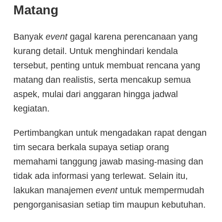
Matang
Banyak
event
gagal karena perencanaan yang
kurang detail. Untuk menghindari kendala
tersebut, penting untuk membuat rencana yang
matang dan realistis, serta mencakup semua
aspek, mulai dari anggaran hingga jadwal
kegiatan.
Pertimbangkan untuk mengadakan rapat dengan
tim secara berkala supaya setiap orang
memahami tanggung jawab masing-masing dan
tidak ada informasi yang terlewat. Selain itu,
lakukan manajemen
event
untuk mempermudah
pengorganisasian setiap tim maupun kebutuhan.