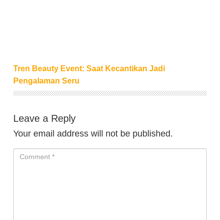
Tren Beauty Event: Saat Kecantikan Jadi
Pengalaman Seru
Leave a Reply
Your email address will not be published.