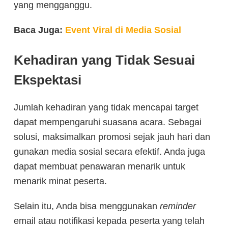
yang mengganggu.
Baca Juga:
Event Viral di Media Sosial
Kehadiran yang Tidak Sesuai
Ekspektasi
Jumlah kehadiran yang tidak mencapai target
dapat mempengaruhi suasana acara. Sebagai
solusi, maksimalkan promosi sejak jauh hari dan
gunakan media sosial secara efektif. Anda juga
dapat membuat penawaran menarik untuk
menarik minat peserta.
Selain itu, Anda bisa menggunakan
reminder
email atau notifikasi kepada peserta yang telah