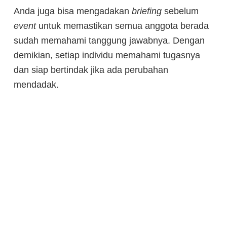
Anda juga bisa mengadakan
briefing
sebelum
event
untuk memastikan semua anggota berada
sudah memahami tanggung jawabnya. Dengan
demikian, setiap individu memahami tugasnya
dan siap bertindak jika ada perubahan
mendadak.