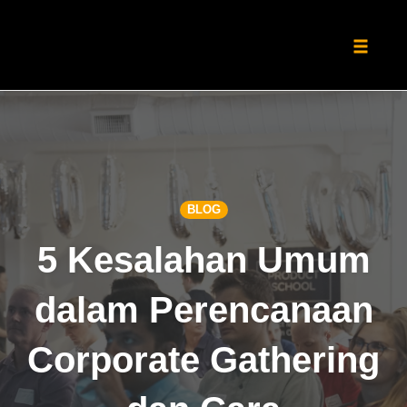
Toggle
naviga
Skip
to
content
BLOG
5 Kesalahan Umum
dalam Perencanaan
Corporate Gathering