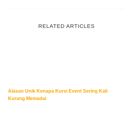
RELATED ARTICLES
Alasan Unik Kenapa Kursi Event Sering Kali Kuran
Alasan Unik Kenapa Kursi Event Sering Kali
Kurang Memadai
Strategi Memilih Event Organizer Kantor yang Tepat