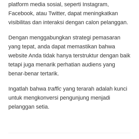
platform media sosial, seperti Instagram,
Facebook, atau Twitter, dapat meningkatkan
visibilitas dan interaksi dengan calon pelanggan.
Dengan menggabungkan strategi pemasaran
yang tepat, anda dapat memastikan bahwa
website Anda tidak hanya terstruktur dengan baik
tetapi juga menarik perhatian audiens yang
benar-benar tertarik.
Ingatlah bahwa
traffic
yang terarah adalah kunci
untuk mengkonversi pengunjung menjadi
pelanggan setia.