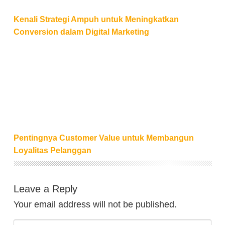
Kenali Strategi Ampuh untuk Meningkatkan
Conversion dalam Digital Marketing
Pentingnya Customer Value untuk Membangun Loyal
Pentingnya Customer Value untuk Membangun
Loyalitas Pelanggan
Leave a Reply
Your email address will not be published.