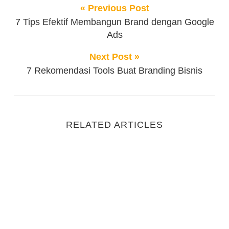
« Previous Post
7 Tips Efektif Membangun Brand dengan Google
Ads
Next Post »
7 Rekomendasi Tools Buat Branding Bisnis
RELATED ARTICLES
Digital Marketing Funnel, Kunci Sukses Digital Marke