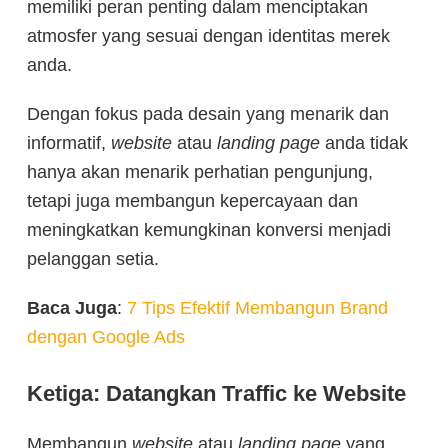
memiliki peran penting dalam menciptakan
atmosfer yang sesuai dengan identitas merek
anda.
Dengan fokus pada desain yang menarik dan
informatif,
website
atau
landing page
anda tidak
hanya akan menarik perhatian pengunjung,
tetapi juga membangun kepercayaan dan
meningkatkan kemungkinan konversi menjadi
pelanggan setia.
Baca Juga
:
7 Tips Efektif Membangun Brand
dengan Google Ads
Ketiga: Datangkan Traffic ke Website
Membangun
website
atau
landing page
yang