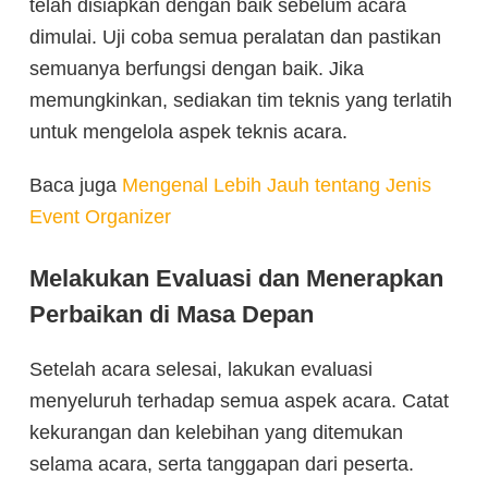
telah disiapkan dengan baik sebelum acara
dimulai. Uji coba semua peralatan dan pastikan
semuanya berfungsi dengan baik. Jika
memungkinkan, sediakan tim teknis yang terlatih
untuk mengelola aspek teknis acara.
Baca juga
Mengenal Lebih Jauh tentang Jenis
Event Organizer
Melakukan Evaluasi dan Menerapkan
Perbaikan di Masa Depan
Setelah acara selesai, lakukan evaluasi
menyeluruh terhadap semua aspek acara. Catat
kekurangan dan kelebihan yang ditemukan
selama acara, serta tanggapan dari peserta.