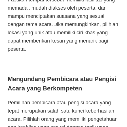
memadai, mudah diakses oleh peserta, dan
mampu menciptakan suasana yang sesuai
dengan tema acara. Jika memungkinkan, pilihlah
lokasi yang unik atau memiliki ciri khas yang
dapat memberikan kesan yang menarik bagi
peserta.
Mengundang Pembicara atau Pengisi
Acara yang Berkompeten
Pemilihan pembicara atau pengisi acara yang
tepat merupakan salah satu kunci keberhasilan
acara. Pilihlah orang yang memiliki pengetahuan