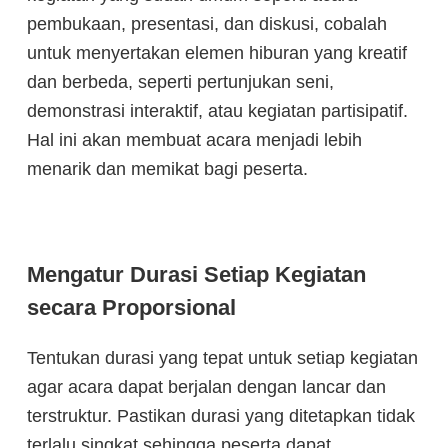
pembukaan, presentasi, dan diskusi, cobalah
untuk menyertakan elemen hiburan yang kreatif
dan berbeda, seperti pertunjukan seni,
demonstrasi interaktif, atau kegiatan partisipatif.
Hal ini akan membuat acara menjadi lebih
menarik dan memikat bagi peserta.
Mengatur Durasi Setiap Kegiatan
secara Proporsional
Tentukan durasi yang tepat untuk setiap kegiatan
agar acara dapat berjalan dengan lancar dan
terstruktur. Pastikan durasi yang ditetapkan tidak
terlalu singkat sehingga peserta dapat