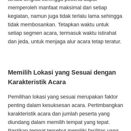
memperoleh manfaat maksimal dari setiap
kegiatan, namun juga tidak terlalu lama sehingga
tidak membosankan. Tetapkan waktu untuk
setiap segmen acara, termasuk waktu istirahat
dan jeda, untuk menjaga alur acara tetap teratur.
Memilih Lokasi yang Sesuai dengan
Karakteristik Acara
Pemilihan lokasi yang sesuai merupakan faktor
penting dalam kesuksesan acara. Pertimbangkan
karakteristik acara dan jumlah peserta yang
diundang dalam memilih tempat yang tepat.
Pastikan tempat tersebut memiliki fasilitas yang