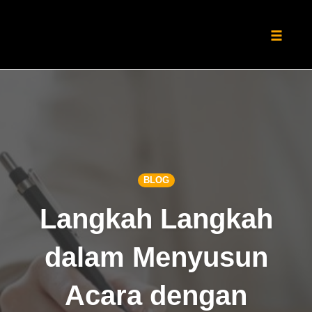
Toggle
naviga
Skip
to
content
BLOG
Langkah Langkah
dalam Menyusun
Acara dengan