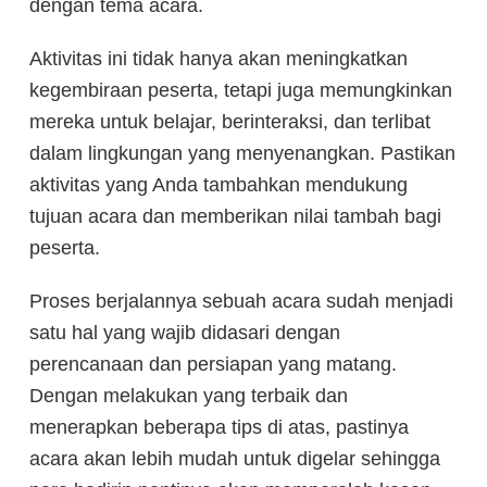
dengan tema acara.
Aktivitas ini tidak hanya akan meningkatkan
kegembiraan peserta, tetapi juga memungkinkan
mereka untuk belajar, berinteraksi, dan terlibat
dalam lingkungan yang menyenangkan. Pastikan
aktivitas yang Anda tambahkan mendukung
tujuan acara dan memberikan nilai tambah bagi
peserta.
Proses berjalannya sebuah acara sudah menjadi
satu hal yang wajib didasari dengan
perencanaan dan persiapan yang matang.
Dengan melakukan yang terbaik dan
menerapkan beberapa tips di atas, pastinya
acara akan lebih mudah untuk digelar sehingga