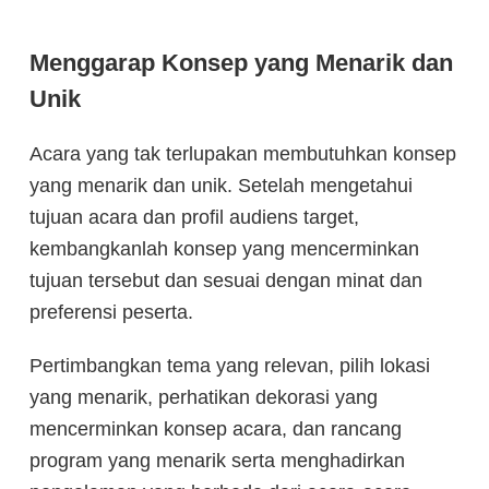
Menggarap Konsep yang Menarik dan
Unik
Acara yang tak terlupakan membutuhkan konsep
yang menarik dan unik. Setelah mengetahui
tujuan acara dan profil audiens target,
kembangkanlah konsep yang mencerminkan
tujuan tersebut dan sesuai dengan minat dan
preferensi peserta.
Pertimbangkan tema yang relevan, pilih lokasi
yang menarik, perhatikan dekorasi yang
mencerminkan konsep acara, dan rancang
program yang menarik serta menghadirkan