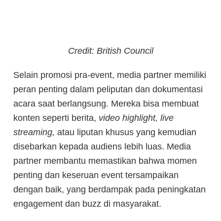
Credit: British Council
Selain promosi pra-event, media partner memiliki
peran penting dalam peliputan dan dokumentasi
acara saat berlangsung. Mereka bisa membuat
konten seperti berita,
video highlight, live
streaming,
atau liputan khusus yang kemudian
disebarkan kepada audiens lebih luas. Media
partner membantu memastikan bahwa momen
penting dan keseruan event tersampaikan
dengan baik, yang berdampak pada peningkatan
engagement dan buzz di masyarakat.