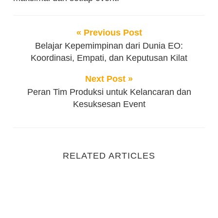
« Previous Post
Belajar Kepemimpinan dari Dunia EO:
Koordinasi, Empati, dan Keputusan Kilat
Next Post »
Peran Tim Produksi untuk Kelancaran dan
Kesuksesan Event
RELATED ARTICLES
Lebih dari Sekadar Liburan: Manfaat Outing Kantor