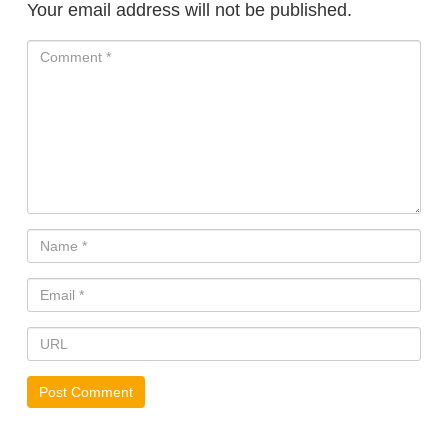
Your email address will not be published.