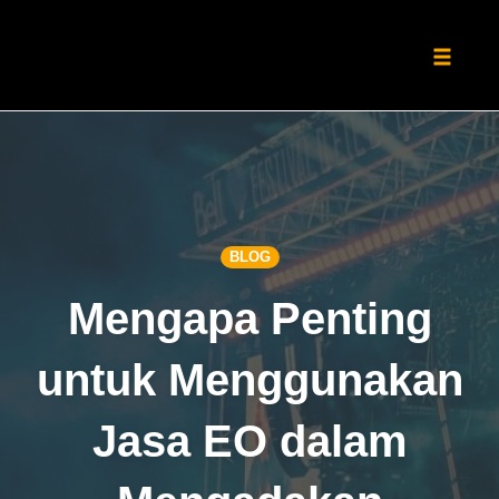
Toggle
naviga
Skip
to
content
BLOG
Mengapa Penting
untuk Menggunakan
Jasa EO dalam