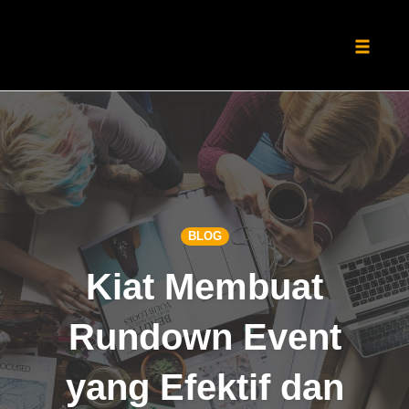
Toggle
naviga
Skip
to
content
BLOG
Kiat Membuat
Rundown Event
yang Efektif dan