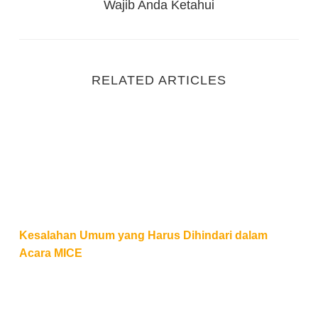
Wajib Anda Ketahui
RELATED ARTICLES
Kesalahan Umum yang Harus Dihindari dalam Acar
Kesalahan Umum yang Harus Dihindari dalam
Acara MICE
Mengenal Exhibition, Tujuan dan Tips Mengadakan E