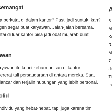
rsemangat
A
 berkutat di dalam kantor? Pasti jadi suntuk, kan?
5
sigen segar buat karyawan. Jalan-jalan bersama,
A
i di luar kantor bisa jadi obat mujarab buat
K
R
M
awan
7
ryawan itu kunci keharmonisan di kantor.
d
rat tali persaudaraan di antara mereka. Saat
T
 lancar dan terjalin hubungan yang lebih personal.
In
olid
dividu yang hebat-hebat, tapi juga karena tim