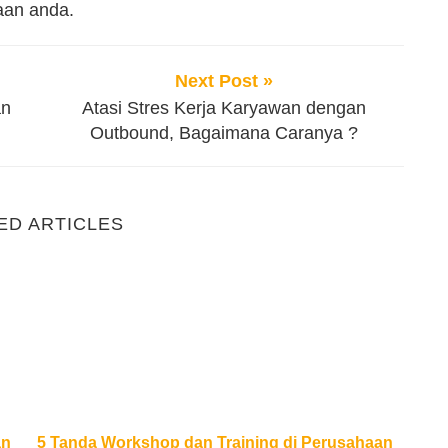
aan anda.
Next Post »
an
Atasi Stres Kerja Karyawan dengan
Outbound, Bagaimana Caranya ?
ED ARTICLES
dan Training Perusahaan
5 Tanda Workshop dan Training di Perusahaan Kura
an
5 Tanda Workshop dan Training di Perusahaan