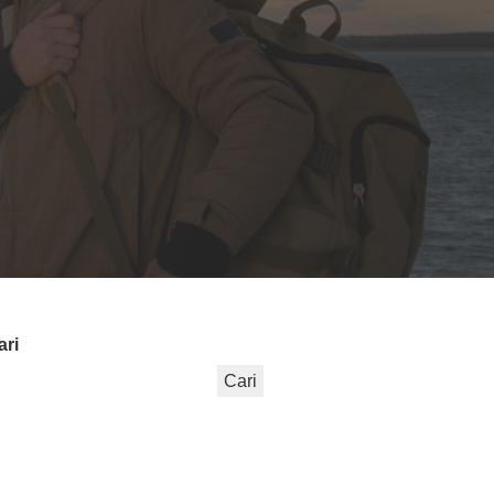
ari
Cari