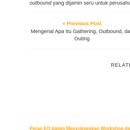
outbound
yang dijamin seru untuk perusah
« Previous Post
Mengenal Apa Itu Gathering, Outbound, d
Outing
RELAT
Peran EO dalam Menyukseskan Workshop 
Peran EO dalam Menyukseskan Workshop d