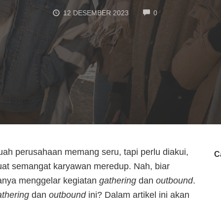
COMMENTS
12 DESEMBER 2023
0
ah perusahaan memang seru, tapi perlu diakui,
C
buat semangat karyawan meredup.
Nah, biar
anya menggelar kegiatan
gathering
dan
outbound
.
athering
dan
outbound
ini? Dalam artikel ini akan