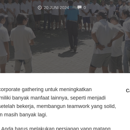
COMMENTS
20 JUNI 2024
0
orporate gathering untuk meningkatkan
C
iliki banyak manfaat lainnya, seperti menjadi
 setelah bekerja, membangun teamwork yang solid,
n masih banyak lagi.
 Anda harus melakukan persiapan yang matang.