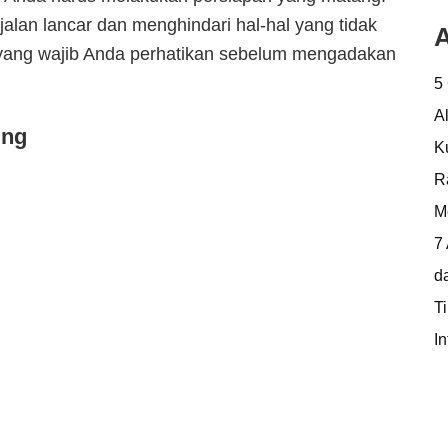
alan lancar dan menghindari hal-hal yang tidak
A
n yang wajib Anda perhatikan sebelum mengadakan
5
A
ing
K
R
M
7
d
T
In