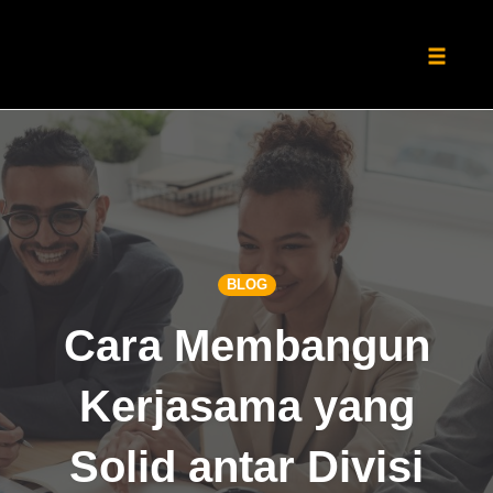
Toggle
naviga
Skip
to
content
BLOG
Cara Membangun
Kerjasama yang
Solid antar Divisi