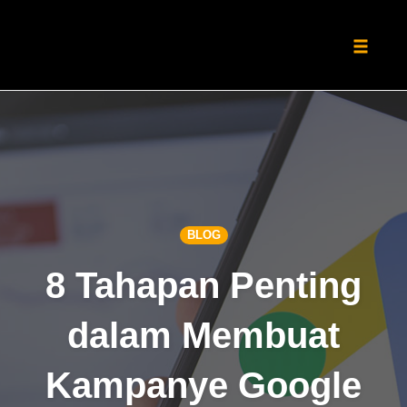
Toggle
naviga
Skip
to
content
BLOG
8 Tahapan Penting
dalam Membuat
Kampanye Google