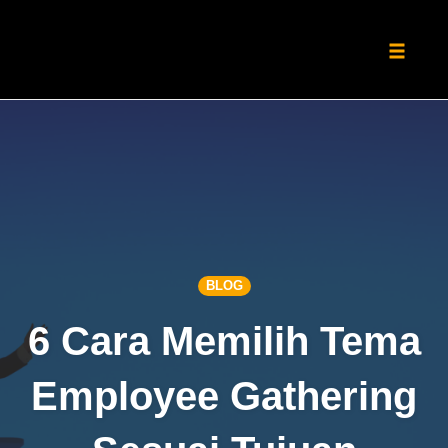
Toggle
naviga
Skip
to
content
BLOG
6 Cara Memilih Tema
Employee Gathering