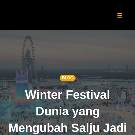
Toggle
naviga
Skip
to
content
BLOG
Winter Festival
Dunia yang
Mengubah Salju Jadi