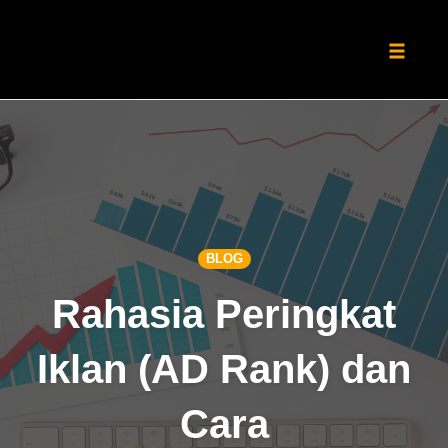
Toggle
naviga
Skip
to
content
BLOG
Rahasia Peringkat
Iklan (AD Rank) dan
Cara