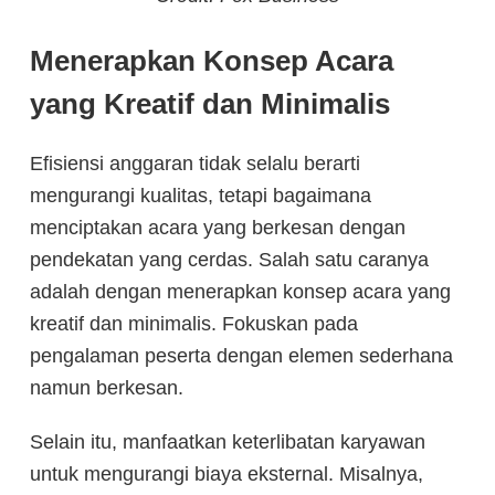
Menerapkan Konsep Acara
yang Kreatif dan Minimalis
Efisiensi anggaran tidak selalu berarti
mengurangi kualitas, tetapi bagaimana
menciptakan acara yang berkesan dengan
pendekatan yang cerdas. Salah satu caranya
adalah dengan menerapkan konsep acara yang
kreatif dan minimalis. Fokuskan pada
pengalaman peserta dengan elemen sederhana
namun berkesan.
Selain itu, manfaatkan keterlibatan karyawan
untuk mengurangi biaya eksternal. Misalnya,