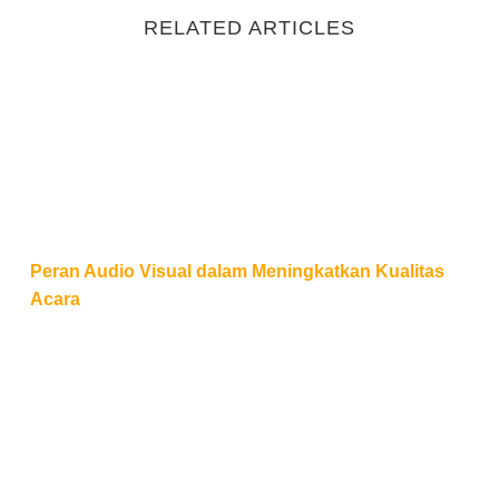
RELATED ARTICLES
Peran Audio Visual dalam Meningkatkan Kualitas Ac
Peran Audio Visual dalam Meningkatkan Kualitas
Acara
Tren Beauty Event: Saat Kecantikan Jadi Pengalam