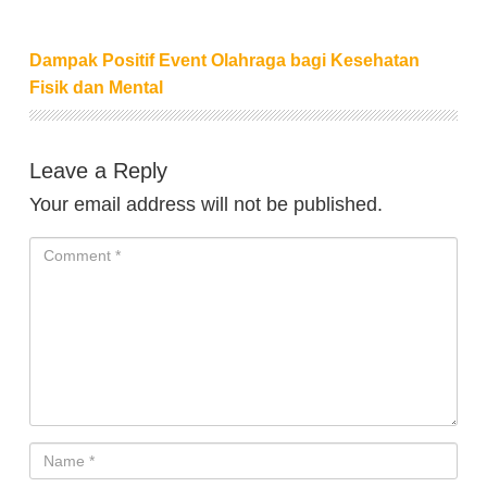
Dampak Positif Event Olahraga bagi Kesehatan
Fisik dan Mental
Leave a Reply
Your email address will not be published.