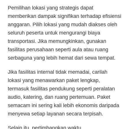
Pemilihan lokasi yang strategis dapat
memberikan dampak signifikan terhadap efisiensi
anggaran. Pilih lokasi yang mudah diakses oleh
seluruh peserta untuk mengurangi biaya
transportasi. Jika memungkinkan, gunakan
fasilitas perusahaan seperti aula atau ruang
serbaguna yang lebih hemat dari sewa tempat.
Jika fasilitas internal tidak memadai, carilah
lokasi yang menawarkan paket lengkap,
termasuk fasilitas pendukung seperti peralatan
audio, katering, dan ruang pertemuan. Paket
semacam ini sering kali lebih ekonomis daripada
menyewa setiap layanan secara terpisah.
Selain itu, pertimbangkan waktu