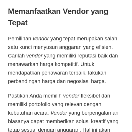
Memanfaatkan Vendor yang
Tepat
Pemilihan
vendor
yang tepat merupakan salah
satu kunci menyusun anggaran yang efisien.
Carilah
vendor
yang memiliki reputasi baik dan
menawarkan harga kompetitif. Untuk
mendapatkan penawaran terbaik, lakukan
perbandingan harga dan negosiasi harga.
Pastikan Anda memilih
vendor
fleksibel dan
memiliki portofolio yang relevan dengan
kebutuhan acara.
Vendor
yang berpengalaman
biasanya dapat memberikan solusi kreatif yang
tetap sesuai dengan anggaran. Hal ini akan