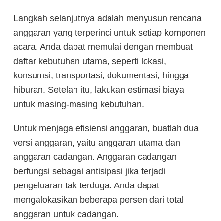
Langkah selanjutnya adalah menyusun rencana
anggaran yang terperinci untuk setiap komponen
acara. Anda dapat memulai dengan membuat
daftar kebutuhan utama, seperti lokasi,
konsumsi, transportasi, dokumentasi, hingga
hiburan. Setelah itu, lakukan estimasi biaya
untuk masing-masing kebutuhan.
Untuk menjaga efisiensi anggaran, buatlah dua
versi anggaran, yaitu anggaran utama dan
anggaran cadangan. Anggaran cadangan
berfungsi sebagai antisipasi jika terjadi
pengeluaran tak terduga. Anda dapat
mengalokasikan beberapa persen dari total
anggaran untuk cadangan.