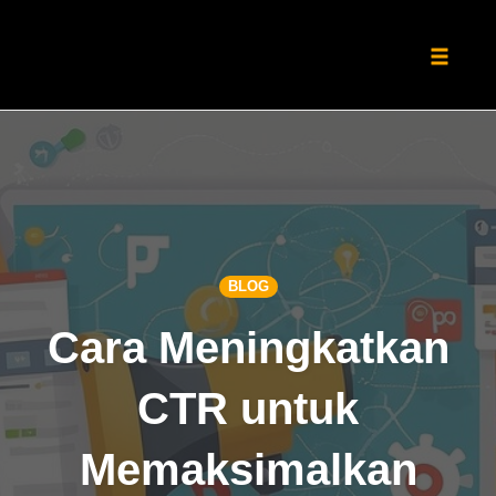
Toggle
naviga
Skip
to
content
BLOG
Cara Meningkatkan
CTR untuk
Memaksimalkan