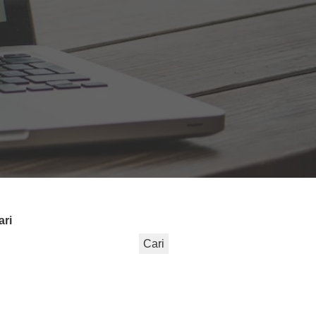
ari
Cari