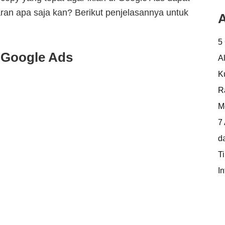
an apa saja kan? Berikut penjelasannya untuk
A
5
 Google Ads
A
K
R
M
7
d
T
In