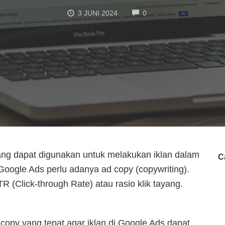
COMMENTS
3 JUNI 2024
0
ng dapat digunakan untuk melakukan iklan dalam
C
oogle Ads perlu adanya ad copy (copywriting).
TR (
Click-through Rate
) atau rasio klik tayang.
 copy yang tepat agar iklan di Google Ads dapat