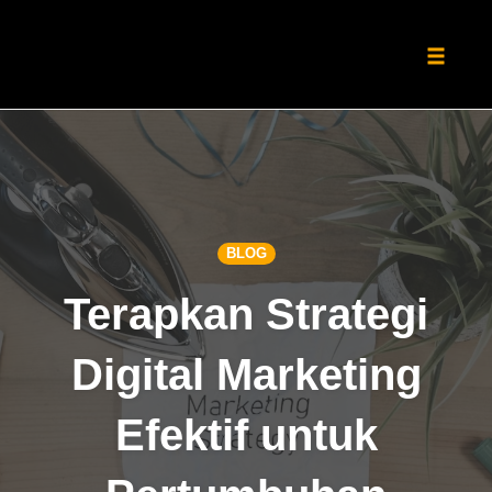
Toggle
naviga
Skip
to
content
BLOG
Terapkan Strategi
Digital Marketing
Efektif untuk