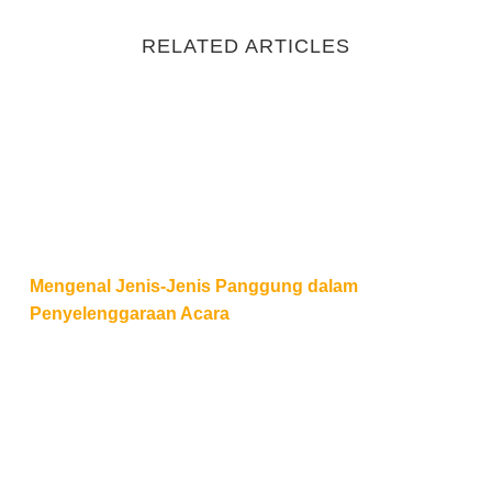
RELATED ARTICLES
Mengenal Jenis-Jenis Panggung dalam Penyelengg
Mengenal Jenis-Jenis Panggung dalam
Penyelenggaraan Acara
Cara Efektif Mempromosikan Event: Taktik Digital da