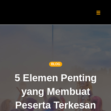
Toggle
naviga
Skip
to
content
BLOG
5 Elemen Penting
yang Membuat
Peserta Terkesan