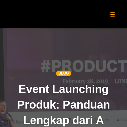
Toggle
naviga
Skip
to
content
BLOG
Event Launching
Produk: Panduan
Lengkap dari A