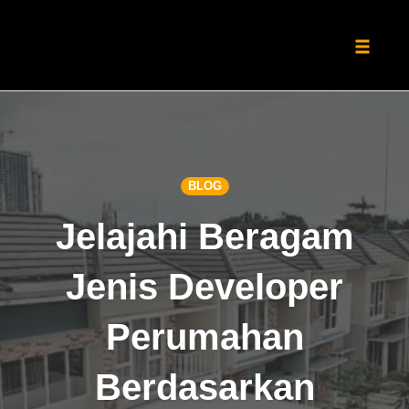
Toggle
naviga
Skip
to
content
BLOG
Jelajahi Beragam
Jenis Developer
Perumahan
Berdasarkan