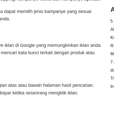
A
 dapat memilih jenis kampanye yang sesuai
anda.
5
A
K
e iklan di Google yang memungkinkan iklan anda
R
 mencari kata kunci terkait dengan produk atau
M
7
d
T
gian atas atau bawah halaman hasil pencarian.
In
yar ketika seseorang mengklik iklan.