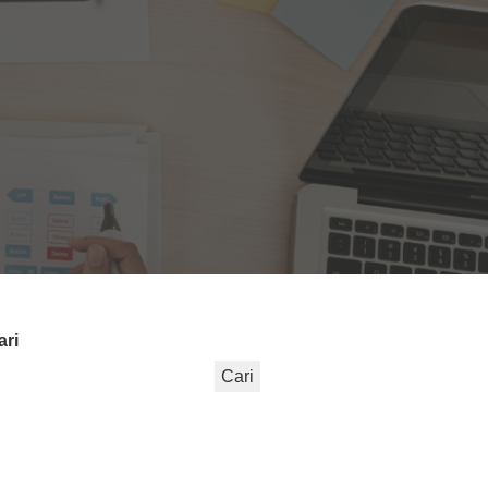
ari
Cari