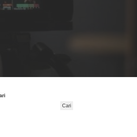
ari
Cari