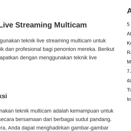
A
ive Streaming Multicam
5
A
unakan teknik live streaming multicam untuk
K
 dan profesional bagi penonton mereka. Berikut
R
dapatkan dengan menggunakan teknik live
M
7
d
T
ksi
In
nakan teknik multicam adalah kemampuan untuk
 secara bersamaan dari berbagai sudut pandang.
era, Anda dapat menghadirkan gambar-gambar