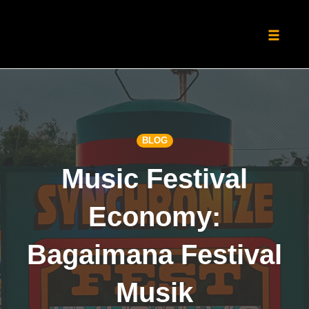
Toggle
naviga
Skip
to
content
BLOG
Music Festival
Economy:
Bagaimana Festival
Musik