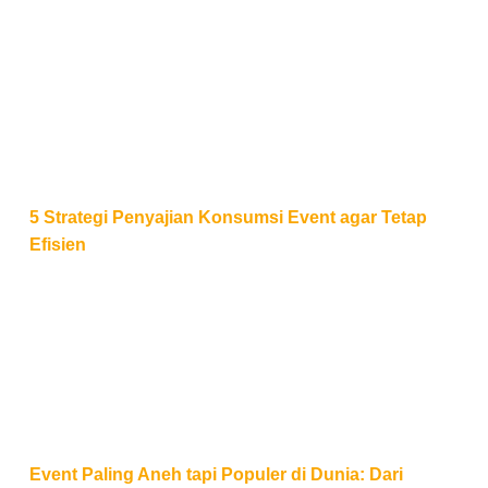
5 Strategi Penyajian Konsumsi Event agar Tetap Efis
5 Strategi Penyajian Konsumsi Event agar Tetap
Efisien
Event Paling Aneh tapi Populer di Dunia: Dari Lemp
Event Paling Aneh tapi Populer di Dunia: Dari