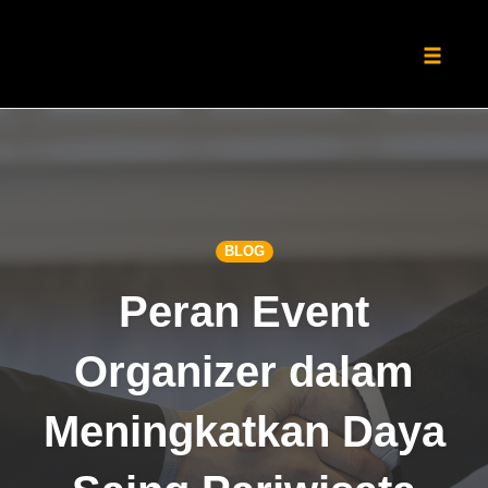
Toggle
naviga
Skip
to
content
BLOG
Peran Event
Organizer dalam
Meningkatkan Daya