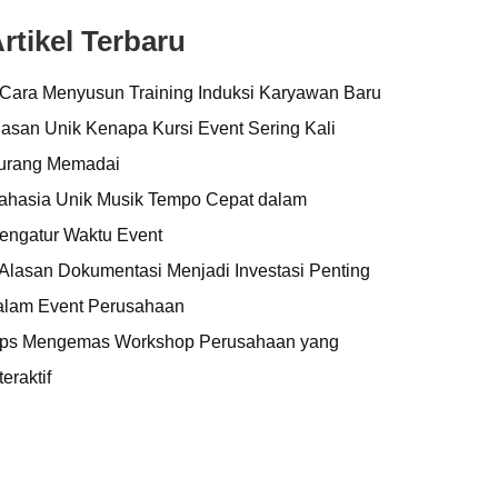
rtikel Terbaru
 Cara Menyusun Training Induksi Karyawan Baru
lasan Unik Kenapa Kursi Event Sering Kali
urang Memadai
ahasia Unik Musik Tempo Cepat dalam
engatur Waktu Event
 Alasan Dokumentasi Menjadi Investasi Penting
alam Event Perusahaan
ips Mengemas Workshop Perusahaan yang
teraktif