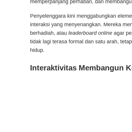
memperpanjang perhatian, dan membangun
Penyelenggara kini menggabungkan eleme
interaksi yang menyenangkan. Mereka mendes
berhadiah, atau
leaderboard
online
agar pes
tidak lagi terasa formal dan satu arah, te
hidup.
Interaktivitas Membangun 