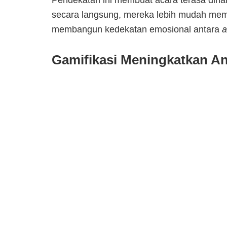
secara langsung, mereka lebih mudah mem
membangun kedekatan emosional antara
a
Gamifikasi Meningkatkan A