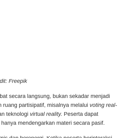
dit: Freepik
libat secara langsung, bukan sekadar menjadi
ruang partisipatif, misalnya melalui
voting real-
n teknologi
virtual reality.
Peserta dapat
hanya mendengarkan materi secara pasif.
is dan berenergi. Ketika peserta berinteraksi