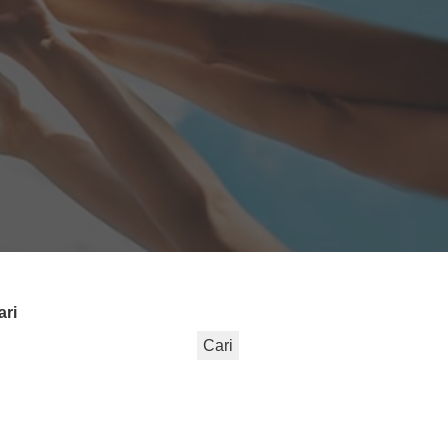
ari
Cari