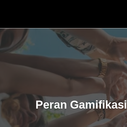
Skip
to
content
Peran Gamifikas