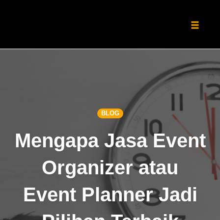
Toggle
naviga
Skip
to
content
BLOG
Mengapa Jasa Event
Organizer atau
Event Planner Jadi