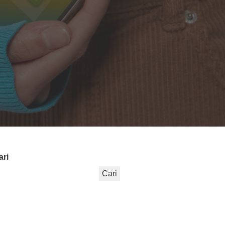
ari
Cari