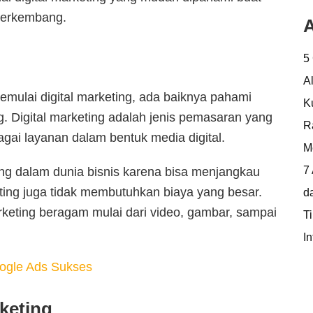
 berkembang.
A
5
A
ulai digital marketing, ada baiknya pahami
K
ng. Digital marketing adalah jenis pemasaran yang
R
ai layanan dalam bentuk media digital.
M
7
ting dalam dunia bisnis karena bisa menjangkau
eting juga tidak membutuhkan biaya yang besar.
d
arketing beragam mulai dari video, gambar, sampai
T
In
oogle Ads Sukses
rketing