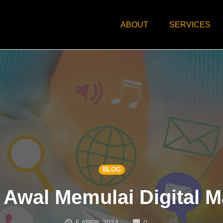
ABOUT
SERVICES
BLOG
i Awal Memulai Digital M
COMMENTS
5 APRIL 2024
0