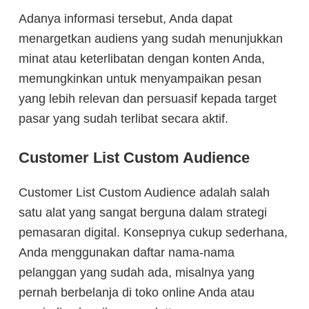
Adanya informasi tersebut, Anda dapat
menargetkan audiens yang sudah menunjukkan
minat atau keterlibatan dengan konten Anda,
memungkinkan untuk menyampaikan pesan
yang lebih relevan dan persuasif kepada target
pasar yang sudah terlibat secara aktif.
Customer List Custom Audience
Customer List Custom Audience adalah salah
satu alat yang sangat berguna dalam strategi
pemasaran digital. Konsepnya cukup sederhana,
Anda menggunakan daftar nama-nama
pelanggan yang sudah ada, misalnya yang
pernah berbelanja di toko online Anda atau