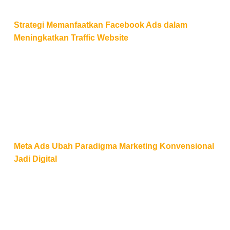
Strategi Memanfaatkan Facebook Ads dalam
Meningkatkan Traffic Website
Meta Ads Ubah Paradigma Marketing Konvensional Ja
Meta Ads Ubah Paradigma Marketing Konvensional
Jadi Digital
Perbedaan Facebook Ads & Google Ads untuk Berikl