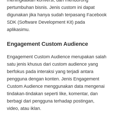
meningkatkan konversi, dan mendorong
pertumbuhan bisnis. Jenis custom ini dapat
digunakan jika hanya sudah terpasang Facebook
SDK (Software Development Kit) pada
aplikasimu.
Engagement Custom Audience
Engagement Custom Audience merupakan salah
satu jenis khusus dari custom audience yang
berfokus pada interaksi yang terjadi antara
pengguna dengan konten. Jenis Engagement
Custom Audience menggunakan data mengenai
tindakan-tindakan seperti like, komentar, dan
berbagi dari pengguna terhadap postingan,
video, atau iklan.