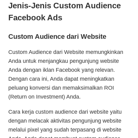
Jenis-Jenis Custom Audience
Facebook Ads
Custom Audience dari Website
Custom Audience dari Website memungkinkan
Anda untuk menjangkau pengunjung website
Anda dengan iklan Facebook yang relevan.
Dengan cara ini, Anda dapat meningkatkan
peluang konversi dan memaksimalkan ROI
(Return on Investment) Anda.
Cara kerja custom audience dari website yaitu
dengan melacak aktivitas pengunjung website
melalui pixel yang sudah terpasang di website