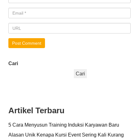
Cari
Cari
Artikel Terbaru
5 Cara Menyusun Training Induksi Karyawan Baru
Alasan Unik Kenapa Kursi Event Sering Kali Kurang