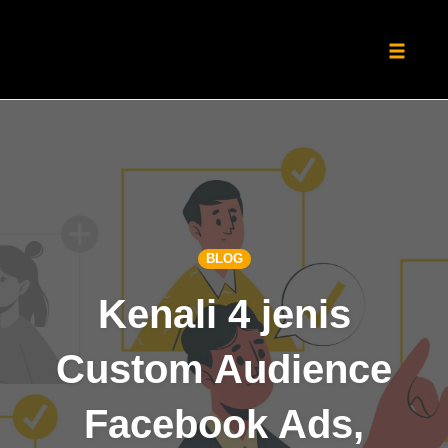
Toggle
naviga
Skip
to
content
BLOG
Kenali 4 jenis
Custom Audience
Facebook Ads,