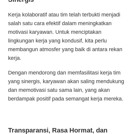
Kerja kolaboratif atau tim telah terbukti menjadi
salah satu cara efektif dalam meningkatkan
motivasi karyawan. Untuk menciptakan
lingkungan kerja yang kondusif, kita perlu
membangun atmosfer yang baik di antara rekan
kerja.
Dengan mendorong dan memfasilitasi kerja tim
yang sinergis, karyawan akan saling mendukung
dan memotivasi satu sama lain, yang akan
berdampak positif pada semangat kerja mereka.
Transparansi, Rasa Hormat, dan