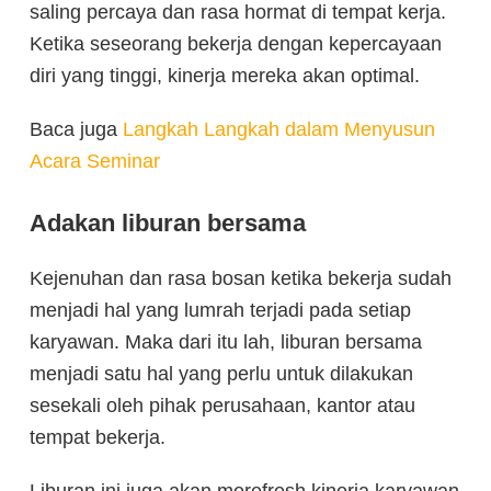
saling percaya dan rasa hormat di tempat kerja.
Ketika seseorang bekerja dengan kepercayaan
diri yang tinggi, kinerja mereka akan optimal.
Baca juga
Langkah Langkah dalam Menyusun
Acara Seminar
Adakan liburan bersama
Kejenuhan dan rasa bosan ketika bekerja sudah
menjadi hal yang lumrah terjadi pada setiap
karyawan. Maka dari itu lah, liburan bersama
menjadi satu hal yang perlu untuk dilakukan
sesekali oleh pihak perusahaan, kantor atau
tempat bekerja.