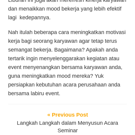
Liburan ini juga akan merefresh kinerja karyawan
dan menaikkan mood bekerja yang lebih efektif
lagi kedepannya.
Nah itulah beberapa cara meningkatkan motivasi
kerja bagi seorang karyawan agar tetap terus
semangat bekerja. Bagaimana? Apakah anda
tertarik ingin menyelenggarakan kegiatan atau
event menyenangkan bersama karyawan anda,
guna meningkatkan mood mereka? Yuk
persiapkan kebutuhan acara perusahaan anda
bersama labiru event.
« Previous Post
Langkah Langkah dalam Menyusun Acara
Seminar