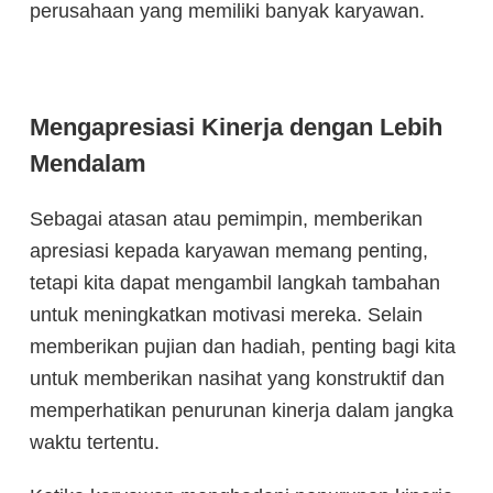
perusahaan yang memiliki banyak karyawan.
Mengapresiasi Kinerja dengan Lebih
Mendalam
Sebagai atasan atau pemimpin, memberikan
apresiasi kepada karyawan memang penting,
tetapi kita dapat mengambil langkah tambahan
untuk meningkatkan motivasi mereka. Selain
memberikan pujian dan hadiah, penting bagi kita
untuk memberikan nasihat yang konstruktif dan
memperhatikan penurunan kinerja dalam jangka
waktu tertentu.