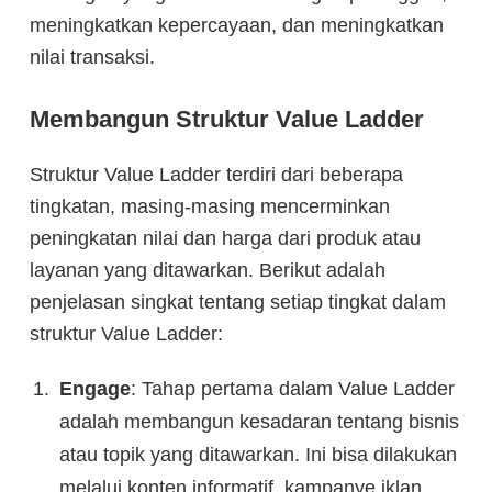
meningkatkan kepercayaan, dan meningkatkan
nilai transaksi.
Membangun Struktur Value Ladder
Struktur Value Ladder terdiri dari beberapa
tingkatan, masing-masing mencerminkan
peningkatan nilai dan harga dari produk atau
layanan yang ditawarkan. Berikut adalah
penjelasan singkat tentang setiap tingkat dalam
struktur Value Ladder:
Engage
: Tahap pertama dalam Value Ladder
adalah membangun kesadaran tentang bisnis
atau topik yang ditawarkan. Ini bisa dilakukan
melalui konten informatif, kampanye iklan,