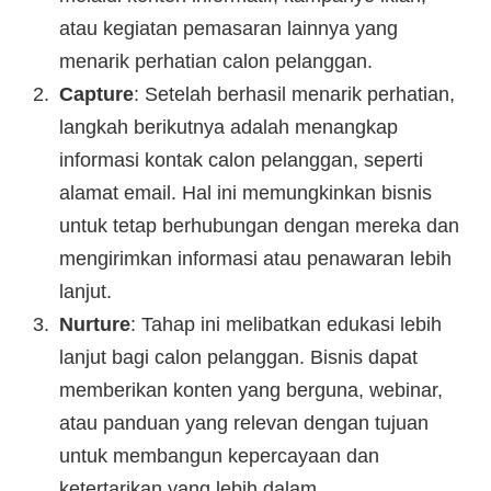
atau kegiatan pemasaran lainnya yang
menarik perhatian calon pelanggan.
Capture
: Setelah berhasil menarik perhatian,
langkah berikutnya adalah menangkap
informasi kontak calon pelanggan, seperti
alamat email. Hal ini memungkinkan bisnis
untuk tetap berhubungan dengan mereka dan
mengirimkan informasi atau penawaran lebih
lanjut.
Nurture
: Tahap ini melibatkan edukasi lebih
lanjut bagi calon pelanggan. Bisnis dapat
memberikan konten yang berguna, webinar,
atau panduan yang relevan dengan tujuan
untuk membangun kepercayaan dan
ketertarikan yang lebih dalam.