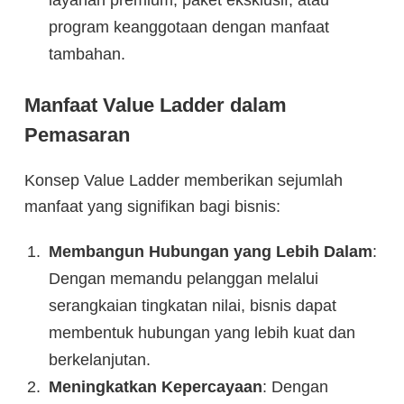
layanan premium, paket eksklusif, atau
program keanggotaan dengan manfaat
tambahan.
Manfaat Value Ladder dalam
Pemasaran
Konsep Value Ladder memberikan sejumlah
manfaat yang signifikan bagi bisnis:
Membangun Hubungan yang Lebih Dalam
:
Dengan memandu pelanggan melalui
serangkaian tingkatan nilai, bisnis dapat
membentuk hubungan yang lebih kuat dan
berkelanjutan.
Meningkatkan Kepercayaan
: Dengan