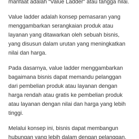
manfaat adalah “Value Ladder” atau tangga nilai.
Value ladder adalah konsep pemasaran yang
menggambarkan serangkaian produk atau
layanan yang ditawarkan oleh sebuah bisnis,
yang disusun dalam urutan yang meningkatkan
nilai dan harga.
Pada dasarnya, value ladder menggambarkan
bagaimana bisnis dapat memandu pelanggan
dari pembelian produk atau layanan dengan
harga rendah atau gratis ke pembelian produk
atau layanan dengan nilai dan harga yang lebih
tinggi.
Melalui konsep ini, bisnis dapat membangun
hubungan yang lebih dalam dengan pelanggan,