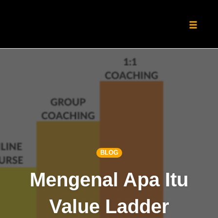
Toggle
naviga
Skip
to
content
BLOG
Mengenal Apa Itu
Value Ladder