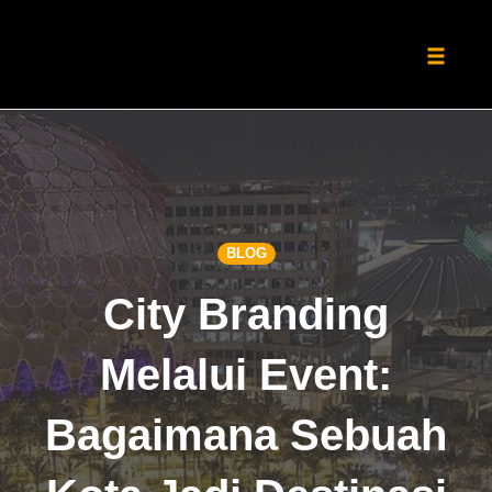
Toggle
naviga
Skip
to
content
BLOG
City Branding
Melalui Event:
Bagaimana Sebuah