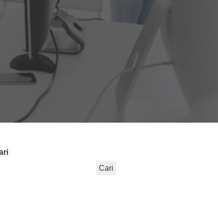
ari
Cari