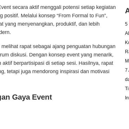
Event secara aktif menggali potensi setiap kegiatan
A
positif. Melalui konsep “From Formal to Fun”,
t yang menyenangkan, produktif, dan lebih
5
dern.
A
K
melihat rapat sebagai ajang penguatan hubungan
R
orum diskusi. Dengan konsep event yang menarik,
M
aktif berpartisipasi di setiap sesi. Hasilnya, rapat
7
g, tetapi juga mendorong inspirasi dan motivasi
d
T
gan Gaya Event
In