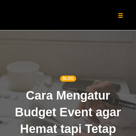
Toggle
naviga
Skip
to
content
BLOG
Cara Mengatur
Budget Event agar
Hemat tapi Tetap