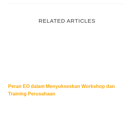
RELATED ARTICLES
Peran EO dalam Menyukseskan Workshop dan Train
Peran EO dalam Menyukseskan Workshop dan
Training Perusahaan
From Formal to Fun: Cara Mengubah Rapat Kantor Jad