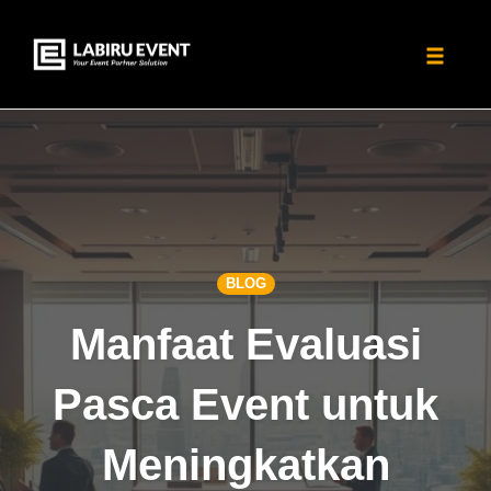
Toggle
naviga
Skip
to
content
BLOG
Manfaat Evaluasi
Pasca Event untuk
Meningkatkan