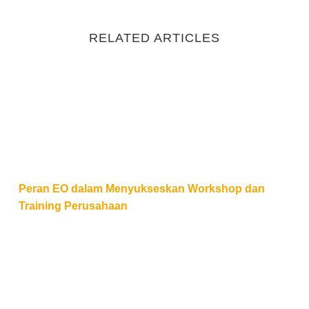
RELATED ARTICLES
Peran EO dalam Menyukseskan Workshop dan Train
Peran EO dalam Menyukseskan Workshop dan
Training Perusahaan
Cara Mengatur Budget Event agar Hemat tapi Tetap