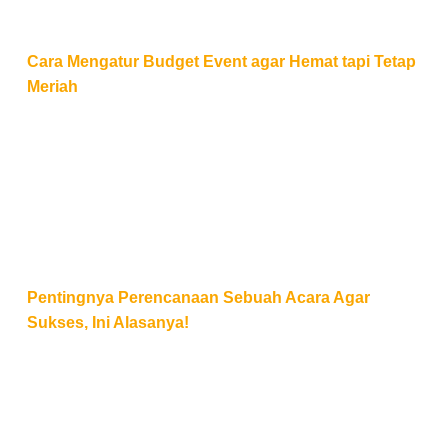
Cara Mengatur Budget Event agar Hemat tapi Tetap
Meriah
Pentingnya Perencanaan Sebuah Acara Agar Sukses,
Pentingnya Perencanaan Sebuah Acara Agar
Sukses, Ini Alasanya!
8 Tips Membuat Timeline Acara yang Efektif