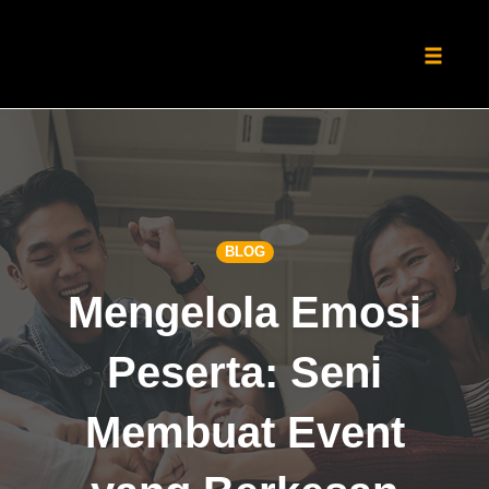
Toggle
naviga
Skip
to
content
BLOG
Mengelola Emosi
Peserta: Seni
Membuat Event